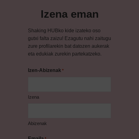
Izena eman
Shaking HUBko kide izateko oso
gutxi falta zaizu! Ezagutu nahi zaitugu
zure profilarekin bat datozen aukerak
eta edukiak zurekin partekatzeko.
Izen-Abizenak
*
Izena
Abizenak
Emaila
*