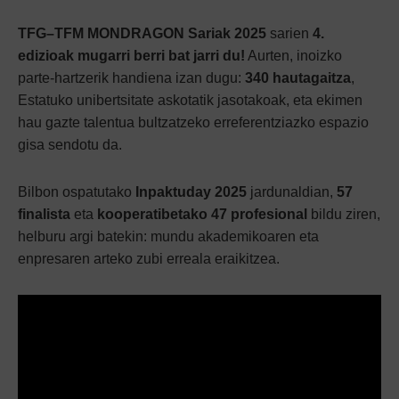
TFG–TFM MONDRAGON Sariak 2025
sarien
4.
edizioak mugarri berri bat jarri du!
Aurten, inoizko
parte-hartzerik handiena izan dugu:
340 hautagaitza
,
Estatuko unibertsitate askotatik jasotakoak, eta ekimen
hau gazte talentua bultzatzeko erreferentziazko espazio
gisa sendotu da.
Bilbon ospatutako
Inpaktuday 2025
jardunaldian,
57
finalista
eta
kooperatibetako 47 profesional
bildu ziren,
helburu argi batekin: mundu akademikoaren eta
enpresaren arteko zubi erreala eraikitzea.