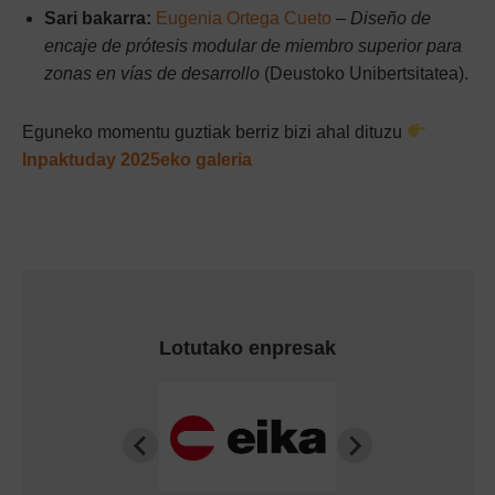
Sari bakarra:
Eugenia Ortega Cueto
–
Diseño de
encaje de prótesis modular de miembro superior para
zonas en vías de desarrollo
(Deustoko Unibertsitatea).
Eguneko momentu guztiak berriz bizi ahal dituzu
Inpaktuday 2025eko galeria
Lotutako enpresak