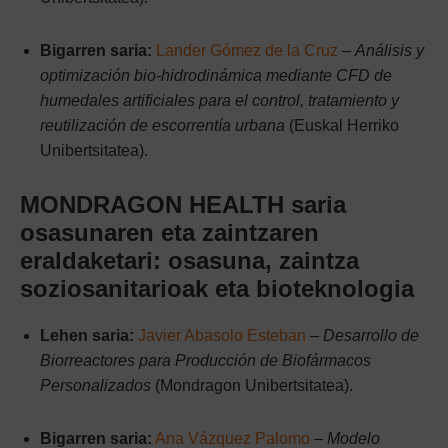
Bigarren saria:
Lander Gómez de la Cruz
–
Análisis y
optimización bio-hidrodinámica mediante CFD de
humedales artificiales para el control, tratamiento y
reutilización de escorrentía urbana
(Euskal Herriko
Unibertsitatea).
MONDRAGON HEALTH saria
osasunaren eta zaintzaren
eraldaketari: osasuna, zaintza
soziosanitarioak eta bioteknologia
Lehen saria:
Javier Abasolo Esteban
–
Desarrollo de
Biorreactores para Producción de Biofármacos
Personalizados
(Mondragon Unibertsitatea).
Bigarren saria:
Ana Vázquez Palomo
–
Modelo