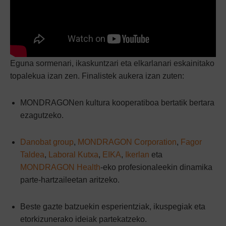
Eguna sormenari, ikaskuntzari eta elkarlanari eskainitako
topalekua izan zen. Finalistek aukera izan zuten:
MONDRAGONen kultura kooperatiboa bertatik bertara
ezagutzeko.
Danobat group
,
MONDRAGON Corporation
,
Fagor
Taldea
,
Laboral Kutxa
,
EIKA
,
Ikerlan
eta
MONDRAGON Health
-eko profesionaleekin dinamika
parte-hartzaileetan aritzeko.
Beste gazte batzuekin esperientziak, ikuspegiak eta
etorkizunerako ideiak partekatzeko.