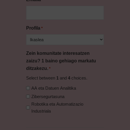
Profila
*
Zein komunitate interesatzen
zaizu? 1 baino gehiago markatu
ditzakezu.
*
Select between
1
and
4
choices.
AA eta Datuen Analitika
Zibersegurtasuna
Robotika eta Automatizazio
Industriala