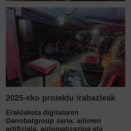
2025-eko proiektu irabazleak
Eraldaketa digitalaren
Danobatgroup saria: adimen
artifiziala, automatizazioa eta