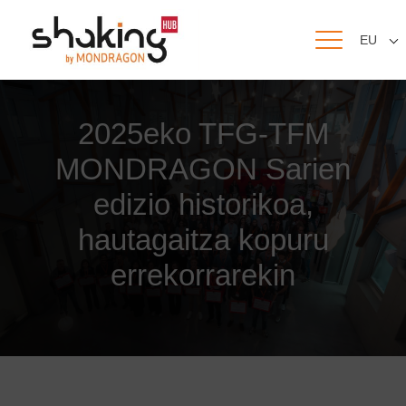
EU
2025eko TFG-TFM
MONDRAGON Sarien
edizio historikoa,
hautagaitza kopuru
errekorrarekin