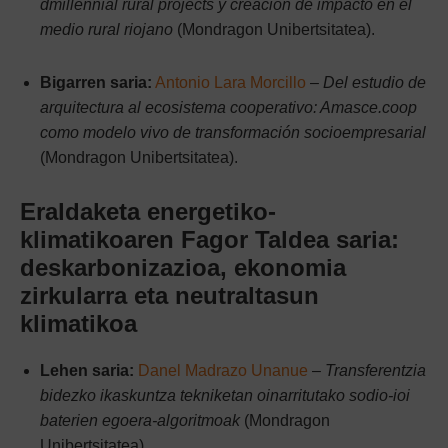
dmillennial rural projects y creación de impacto en el
medio rural riojano
(Mondragon Unibertsitatea).
Bigarren saria:
Antonio Lara Morcillo
–
Del estudio de
arquitectura al ecosistema cooperativo: Amasce.coop
como modelo vivo de transformación socioempresarial
(Mondragon Unibertsitatea).
Eraldaketa energetiko-
klimatikoaren Fagor Taldea saria:
deskarbonizazioa, ekonomia
zirkularra eta neutraltasun
klimatikoa
Lehen saria:
Danel Madrazo Unanue
–
Transferentzia
bidezko ikaskuntza tekniketan oinarritutako sodio-ioi
baterien egoera-algoritmoak
(Mondragon
Unibertsitatea).