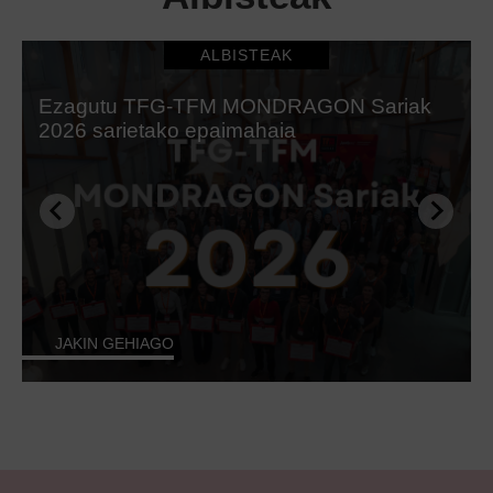
ALBISTEAK
Ezagutu TFG-TFM MONDRAGON Sariak
2026 sarietako epaimahaia
JAKIN GEHIAGO