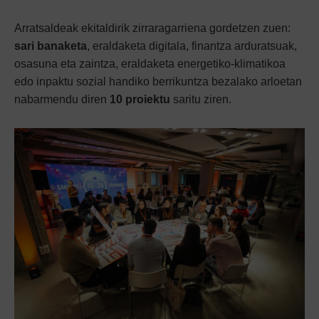
Arratsaldeak ekitaldirik zirraragarriena gordetzen zuen:
sari banaketa
, eraldaketa digitala, finantza arduratsuak,
osasuna eta zaintza, eraldaketa energetiko-klimatikoa
edo inpaktu sozial handiko berrikuntza bezalako arloetan
nabarmendu diren
10 proiektu
saritu ziren.