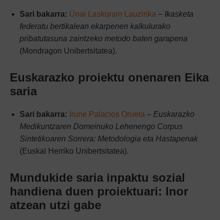
Sari bakarra:
Unai Laskurain Lauzirika
–
Ikasketa
federatu bertikalean ekarpenen kalkulurako
pribatutasuna zaintzeko metodo baten garapena
(Mondragon Unibertsitatea).
Euskarazko proiektu onenaren Eika
saria
Sari bakarra:
Irune Palacios Orueta
–
Euskarazko
Medikuntzaren Domeinuko Lehenengo Corpus
Sintetikoaren Sorrera: Metodologia eta Hastapenak
(Euskal Herriko Unibertsitatea).
Mundukide saria inpaktu sozial
handiena duen proiektuari: Inor
atzean utzi gabe