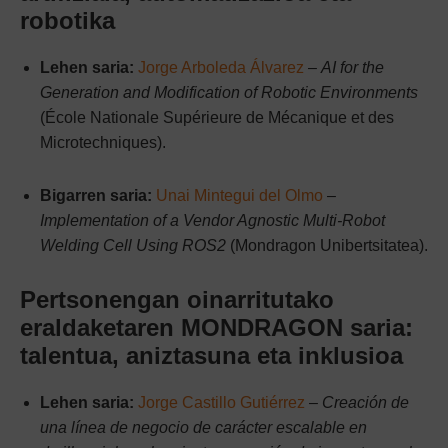
robotika
Lehen saria:
Jorge Arboleda Álvarez
–
AI for the
Generation and Modification of Robotic Environments
(École Nationale Supérieure de Mécanique et des
Microtechniques).
Bigarren saria:
Unai Mintegui del Olmo
–
Implementation of a Vendor Agnostic Multi-Robot
Welding Cell Using ROS2
(Mondragon Unibertsitatea).
Pertsonengan oinarritutako
eraldaketaren MONDRAGON saria:
talentua, aniztasuna eta inklusioa
Lehen saria:
Jorge Castillo Gutiérrez
–
Creación de
una línea de negocio de carácter escalable en