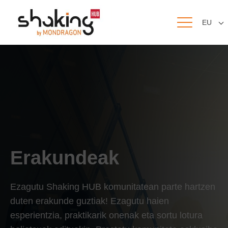
EU
Erakundeak
Ezagutu Shaking HUB komunitatean parte hartzen
duten erakunde guztiak! Ezagutu haien
esperientzia, praktikarik onenak eta sortu lotura