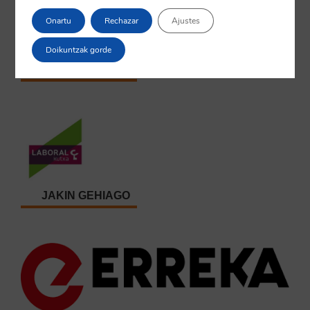
Onartu
Rechazar
Ajustes
Doikuntzak gorde
JAKIN GEHIAGO
JAKIN GEHIAGO