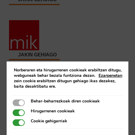
JAKIN GEHIAGO
Norberaren eta hirugarrenen cookieak erabiltzen ditugu,
webguneak behar bezala funtziona dezan.
Ezarpenetan
zein cookie erabiltzen ditugun gehiago ikas dezakez,
baita desaktibatu ere.
Behar-beharrezkoak diren cookieak
Behar-beharrezkoak diren cookieak
JAKIN GEHIAGO
Hirugarrenen cookieak
Hirugarrenen cookieak
Cookie gehigarriak
Cookie gehigarriak