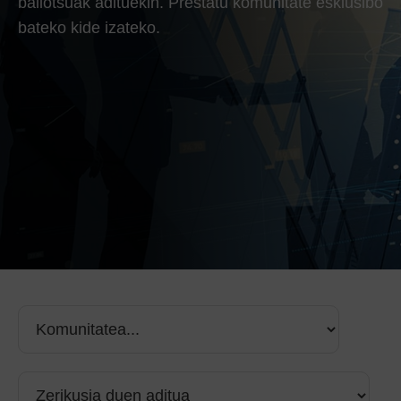
baliotsuak adituekin. Prestatu komunitate esklusibo
bateko kide izateko.