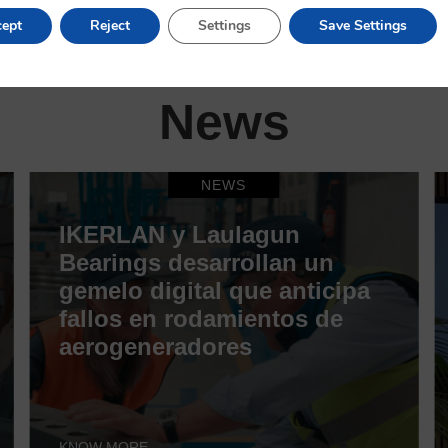
ept
Reject
Settings
Save Settings
News
NEWS
IKERLAN y Laulagun
Bearings desarrollan un
gemelo digital que anticipa
fallos en rodamientos de
aerogeneradores
KNOW MORE