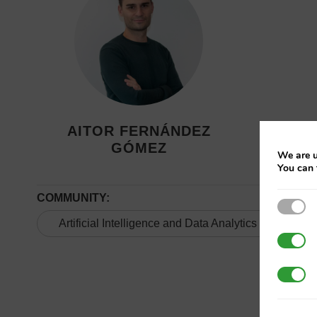
AITOR FERNÁNDEZ
GÓMEZ
We are u
You can 
COMMUNITY:
Strict
Artificial Intelligence and Data Analytics
3rd Pa
Additi