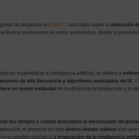
y gestor de proyectos en
IDEKO,
nos habla sobre la
detección d
o se busca revolucionar el sector aeronáutico, donde la precisión
tas en matemáticas e inteligencia artificial, se dedica a
enfren
ensores de alta frecuencia y algoritmos avanzados de IA
,
I
blece un nuevo estándar
en la eficiencia de producción y la r
zar los riesgos y costes asociados al mecanizado de piez
eración, el proyecto no solo
ahorra tiempo valioso
sino que
vo es posible gracias a la
integración de la inteligencia artific