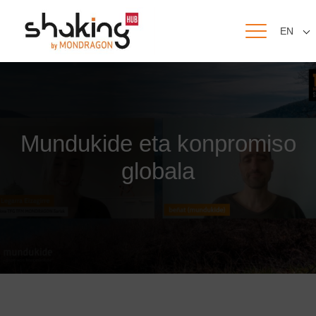
EN
Mundukide eta konpromiso
globala