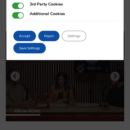
3rd Party Cookies
3rd Party Cookies
Additional Cookies
Additional Cookies
News
NEWS
Accept
Reject
Settings
Robots que mecanizan: automatización
Save Settings
avanzada en la máquina herramienta
KNOW MORE