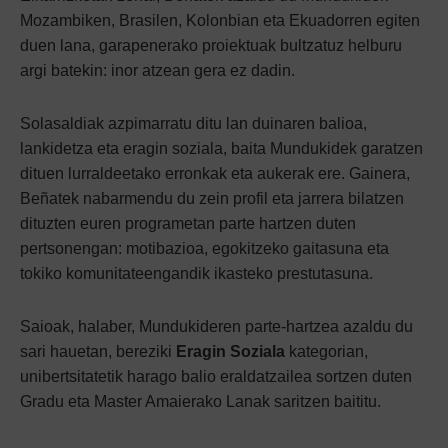
Mozambiken, Brasilen, Kolonbian eta Ekuadorren egiten
duen lana, garapenerako proiektuak bultzatuz helburu
argi batekin: inor atzean gera ez dadin.
Solasaldiak azpimarratu ditu lan duinaren balioa,
lankidetza eta eragin soziala, baita Mundukidek garatzen
dituen lurraldeetako erronkak eta aukerak ere. Gainera,
Beñatek nabarmendu du zein profil eta jarrera bilatzen
dituzten euren programetan parte hartzen duten
pertsonengan: motibazioa, egokitzeko gaitasuna eta
tokiko komunitateengandik ikasteko prestutasuna.
Saioak, halaber, Mundukideren parte-hartzea azaldu du
sari hauetan, bereziki
Eragin Soziala
kategorian,
unibertsitatetik harago balio eraldatzailea sortzen duten
Gradu eta Master Amaierako Lanak saritzen baititu.