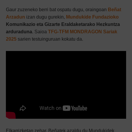
Gaur zuzeneko berri bat ospatu dugu, oraingoan
Beñat
Arzadun
izan dugu gurekin,
Mundukide Fundazioko
Komunikazio eta Gizarte Eraldaketarako Hezkuntza
arduraduna
. Saioa
TFG-TFM MONDRAGON Sariak
2025
sarien testuinguruan kokatu da.
Elkarrizketan zehar, Beñatek azaldu du Mundukidek