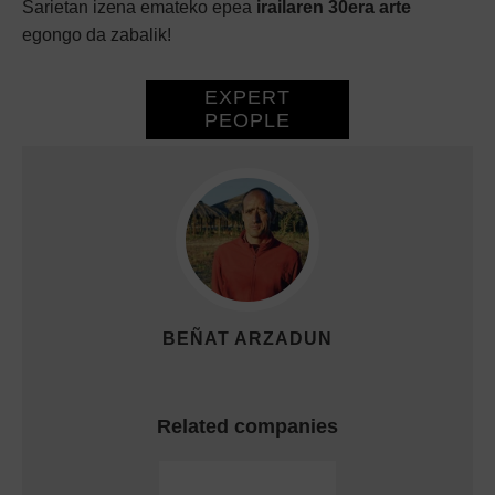
Sarietan izena emateko epea
irailaren 30era arte
egongo da zabalik!
EXPERT
PEOPLE
BEÑAT ARZADUN
Related companies