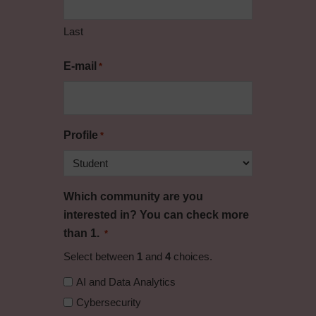
Last
E-mail
*
Profile
*
Which community are you
interested in? You can check more
than 1.
*
Select between
1
and
4
choices.
AI and Data Analytics
Cybersecurity