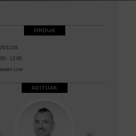
ORDUA
25/11/26
:00
12:00
nkedin Live
ADITUAK