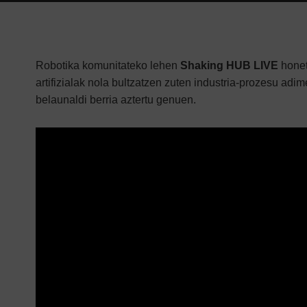
Robotika komunitateko lehen
Shaking HUB LIVE
honet
artifizialak nola bultzatzen zuten industria-prozesu a
belaunaldi berria aztertu genuen.