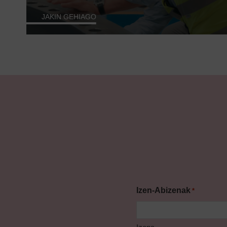
JAKIN GEHIAGO
Izen-Abizenak
*