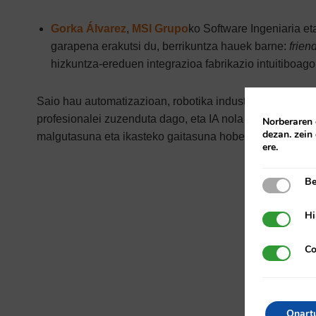
Gorka Álvarez
,
MSI Grupo
ko Software Ingeniaria et
garapena erakutsi du, berrikuntza hauek barne:
frien
hizkuntza-ereduen integrazioa fabrikazio intuitiboago
Saio hau automatizazioan, robotika industrialean eta fab
profesionalei zuzenduta dago, eta IA nola erabili daite
Norberaren 
dezan.
zein
malgutasuna eta ikasteko gaitasuna hobetu ditzaten.
ere.
Be
Behar-beh
Hi
Hirugarr
Co
Cookie ge
Onart