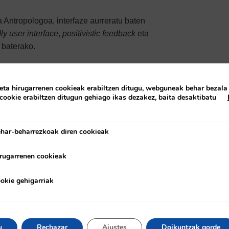
a Antropologoa, interfaze aurreratu baten
dly user interface
,
positivistic feedback
eta
 baterako.
rikazio aurreratuan lan egiten duten
keen azaltzen du sistemek zehaztasuna,
eta hirugarrenen cookieak erabiltzen ditugu, webguneak behar bezala
 cookie erabiltzen ditugun gehiago ikas dezakez, baita desaktibatu
har-beharrezkoak diren cookieak
arrezkoak diren cookieak
rugarrenen cookieak
enen cookieak
okie gehigarriak
higarriak
u
Rechazar
Ajustes
Doikuntzak gorde