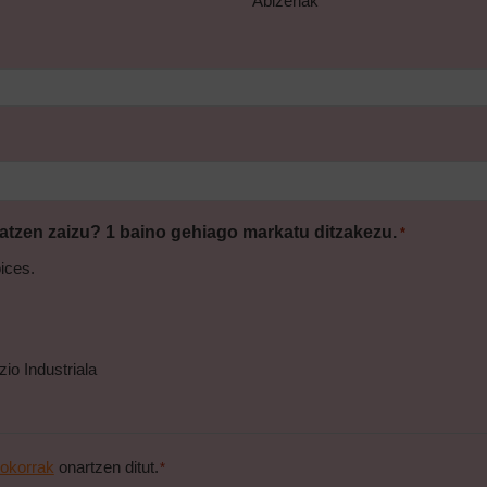
Abizenak
atzen zaizu? 1 baino gehiago markatu ditzakezu.
*
ices.
io Industriala
rokorrak
onartzen ditut.
*