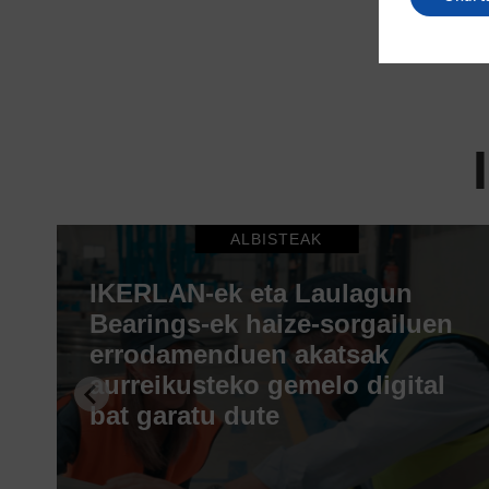
ALBISTEAK
IKERLAN-ek eta Laulagun
Bearings-ek haize-sorgailuen
errodamenduen akatsak
aurreikusteko gemelo digital
bat garatu dute