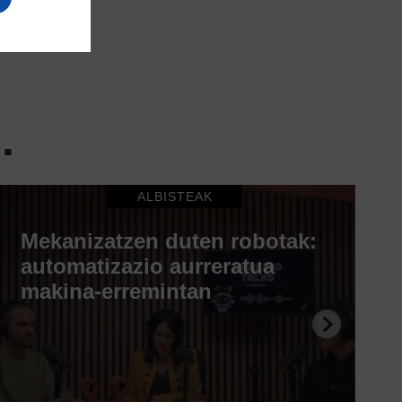
.
ALBISTEAK
Mekanizatzen duten robotak:
automatizazio aurreratua
makina-erremintan