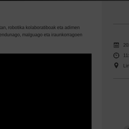
an, robotika kolaboratiboak eta adimen
dimendunago, malguago eta iraunkorragoen
20
11
Li