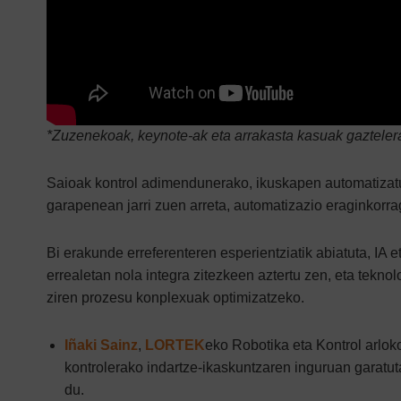
GORKA ALVAREZ
*Zuzenekoak, keynote-ak eta arrakasta kasuak gazteler
Saioak kontrol adimendunerako, ikuskapen automatizatur
garapenean jarri zuen arreta, automatizazio eraginkorra
Bi erakunde erreferenteren esperientziatik abiatuta, IA 
errealetan nola integra zitezkeen aztertu zen, eta tekno
ziren prozesu konplexuak optimizatzeko.
Iñaki Sainz
,
LORTEK
eko Robotika eta Kontrol arloko
kontrolerako indartze-ikaskuntzaren inguruan garatut
du.