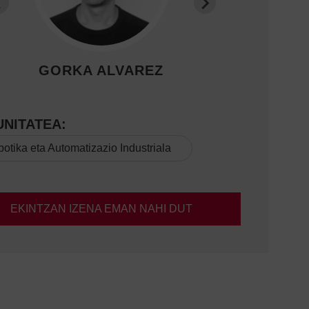
GORKA ALVAREZ
NITATEA:
otika eta Automatizazio Industriala
EKINTZAN IZENA EMAN NAHI DUT