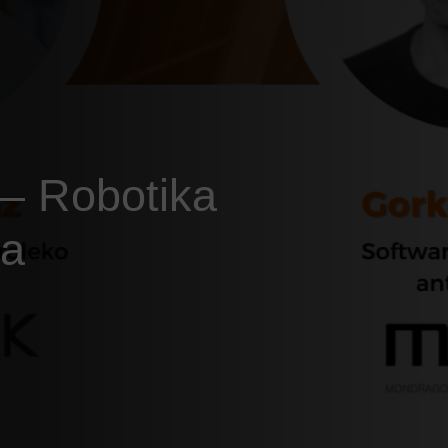
– Robotika
la