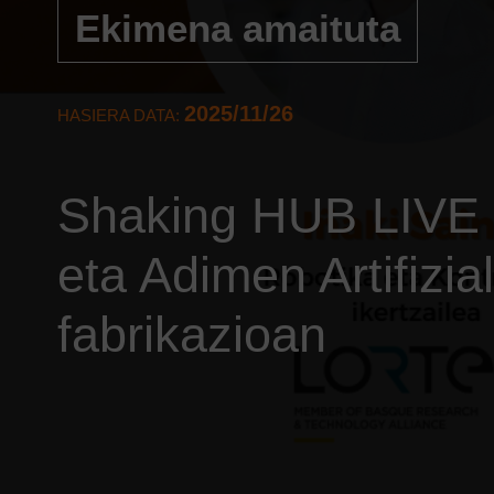
Ekimena amaituta
2025/11/26
HASIERA DATA:
Shaking HUB LIVE 
eta Adimen Artifizia
fabrikazioan