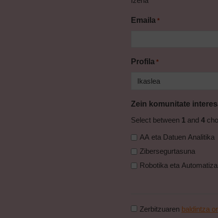
Izena
Emaila
*
Profila
*
Zein komunitate interes
Select between
1
and
4
cho
AA eta Datuen Analitika
Zibersegurtasuna
Robotika eta Automatizaz
Baldintza
Zerbitzuaren
baldintza o