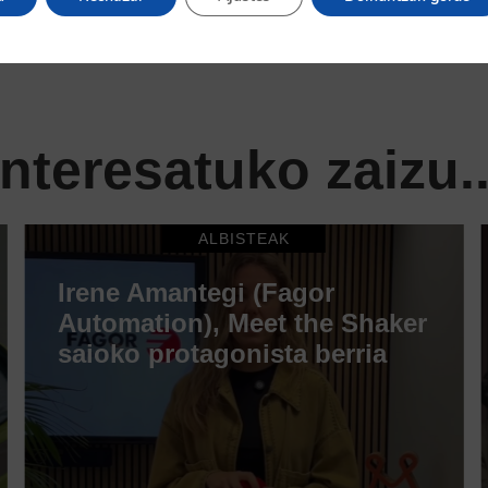
Interesatuko zaizu..
ALBISTEAK
Irene Amantegi (Fagor
Automation), Meet the Shaker
saioko protagonista berria