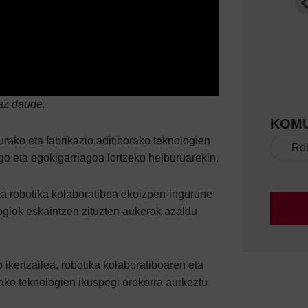
IÑAKI SAINZ
az daude.
KOMU
ako eta fabrikazio aditiborako teknologien
Rob
go eta egokigarriagoa lortzeko helburuarekin.
eta robotika kolaboratiboa ekoizpen-ingurune
logiok eskaintzen zituzten aukerak azaldu
 ikertzailea, robotika kolaboratiboaren eta
ako teknologien ikuspegi orokorra aurkeztu