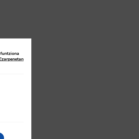
 funtziona
Ezarpenetan