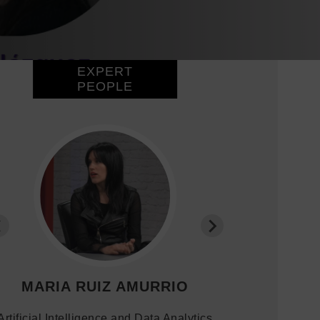
EXPERT
PEOPLE
MARIA RUIZ AMURRIO
Artificial Intelligence and Data Analytics
Artificial