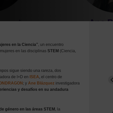
jeres en la Ciencia”
, un encuentro
s mujeres en las disciplinas
STEM
(Ciencia,
pos sigue siendo una rareza, dos
nadora de I+D en
ISEA
,
el centro de
ONDRAGON
; y
Ane Blázquez
investigadora
riencias y desafíos en su andadura
ANE BLÁZQUEZ
 de género en las áreas STEM
, la
Artificial Intelligence and Data Analytics