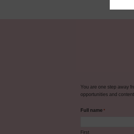
You are one step away fr
opportunities and content t
Full name
*
First