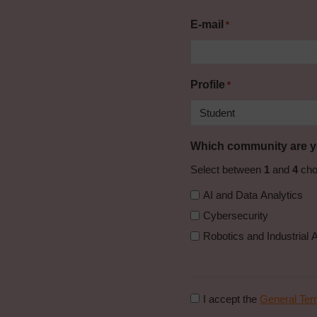
E-mail
*
Profile
*
Which community are yo
Select between
1
and
4
cho
AI and Data Analytics
Cybersecurity
Robotics and Industrial 
Consent
I accept the
General Ter
to