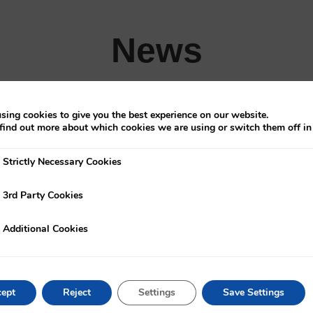
News
NEWS
sing cookies to give you the best experience on our website.
IKERLAN y Laulagun
find out more about which cookies we are using or switch them off i
Bearings desarrollan un
Strictly Necessary Cookies
ly Necessary Cookies
gemelo digital que anticipa
fallos en rodamientos de
3rd Party Cookies
rty Cookies
aerogeneradores
Additional Cookies
onal Cookies
KNOW MORE
ept
Reject
Settings
Save Settings