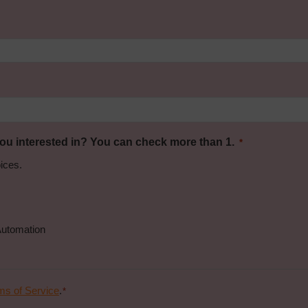
u interested in? You can check more than 1.
*
ices.
Automation
ms of Service
.
*