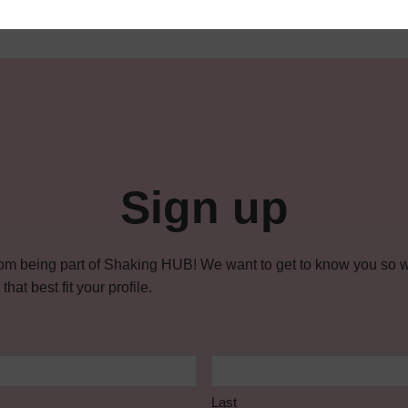
Sign up
om being part of Shaking HUB! We want to get to know you so w
hat best fit your profile.
Last