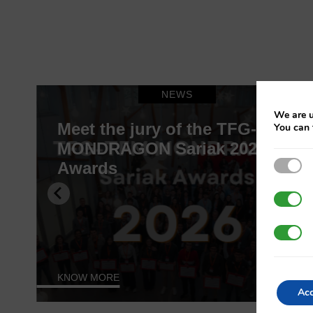
NEWS
We are u
Meet the jury of the TFG-TFM
You can 
o
MONDRAGON Sariak 2026
Strict
Awards
3rd Pa
Additi
KNOW MORE
Acc