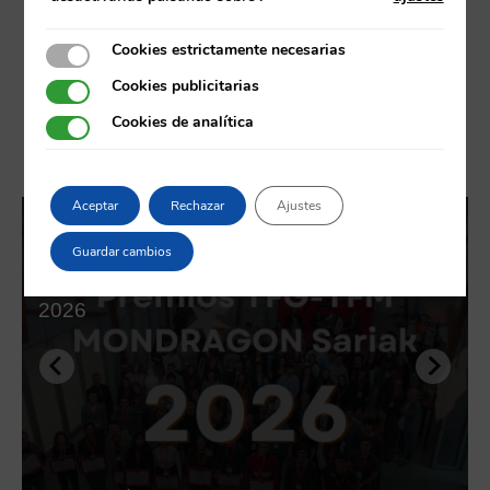
Cookies estrictamente necesarias
Cookies estrictamente necesarias
Cookies publicitarias
Cookies publicitarias
Cookies de analítica
Cookies de analítica
Noticias
Aceptar
Rechazar
Ajustes
NOTICIAS
Guardar cambios
Ya puedes conocer el jurado de los
Premios TFG-TFM MONDRAGON Sariak
2026