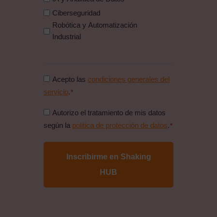
Ciberseguridad
Robótica y Automatización
Industrial
Consentimiento
Acepto las
condiciones generales del
condiciones
servicio
.
*
generales
Consentimiento
Autorizo el tratamiento de mis datos
*
politica
según la
politica de protección de datos
.
*
de
proteccion
de
datos
*