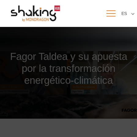
ES
Fagor Taldea y su apuesta
por la transformación
energético-climática