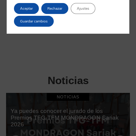
Aceptar
Rechazar
Ajustes
Guardar cambios
Noticias
NOTICIAS
Ya puedes conocer el jurado de los
Premios TFG-TFM MONDRAGON Sariak
2026