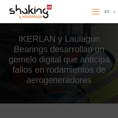
ES
IKERLAN y Laulagun
Bearings desarrollan un
gemelo digital que anticipa
fallos en rodamientos de
aerogeneradores