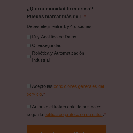
¿Qué comunidad te interesa?
Puedes marcar más de 1.
*
Debes elegir entre
1
y
4
opciones.
IA y Analítica de Datos
Ciberseguridad
Robótica y Automatización
Industrial
Consentimiento
Acepto las
condiciones generales del
condiciones
servicio
.
*
generales
Consentimiento
Autorizo el tratamiento de mis datos
*
politica
según la
politica de protección de datos
.
*
de
proteccion