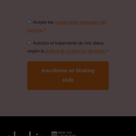
Consentimiento
Acepto las
condiciones generales del
condiciones
servicio
.
*
generales
Consentimiento
Autorizo el tratamiento de mis datos
*
politica
según la
politica de protección de datos
.
*
de
proteccion
de
datos
*