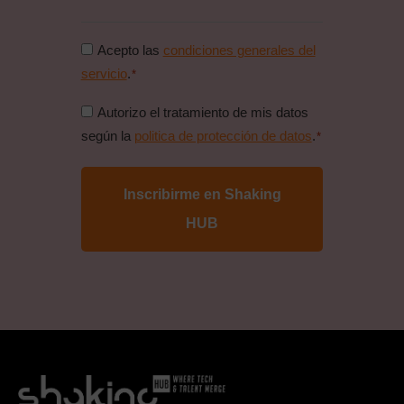
Consentimiento
Acepto las
condiciones generales del
condiciones
servicio
.
*
generales
Consentimiento
Autorizo el tratamiento de mis datos
*
politica
según la
politica de protección de datos
.
*
de
proteccion
de
datos
*