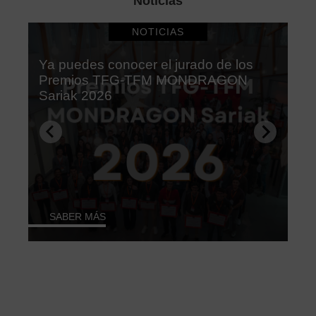
Noticias
NOTICIAS
Ya puedes conocer el jurado de los
Premios TFG-TFM MONDRAGON
d
Sariak 2026
a
SABER MÁS