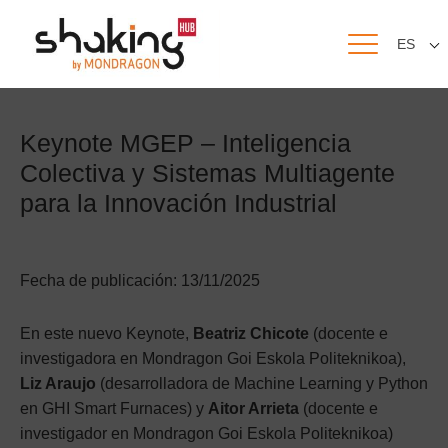
ES
Keynote MGEP – Inteligencia
Colectiva y Sistemas Multiagente
para la Innovación Industrial
Fecha de publicación: 13/11/2025
En este nuevo Keynote,
Beatriz Chicote
(docente e
investigadora en Mondragon Goi Eskola Politeknikoa),
Liz Araujo
(desarrolladora de Machine Learning y Python
en GHI Smart Furnaces) y
Aitor Arrieta
(docente e
investigador en Mondragon Goi Eskola Politeknikoa)