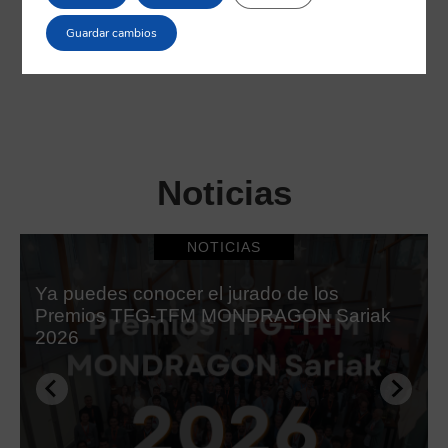
Guardar cambios
Noticias
NOTICIAS
Ya puedes conocer el jurado de los
Premios TFG-TFM MONDRAGON Sariak
2026