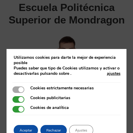
Escuela Politécnica
Superior de Mondragon
Utilizamos cookies para darte la mejor de experiencia
posible
Puedes saber que tipo de Cookies utilizamos y activar o
desactivarlas pulsando sobre
.
ajustes
PABLO VALLE ENTRENA
Cookies estrictamente necesarias
Cookies estrictamente necesarias
Cookies publicitarias
Inteligencia Artificial y Analítica de Datos
Cookies publicitarias
Cookies de analítica
Cookies de analítica
Aceptar
Rechazar
Ajustes