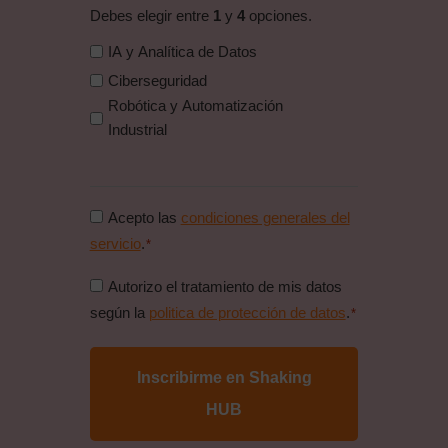
Debes elegir entre
1
y
4
opciones.
IA y Analítica de Datos
Ciberseguridad
Robótica y Automatización
Industrial
Consentimiento
Acepto las
condiciones generales del
condiciones
servicio
.
*
generales
Consentimiento
Autorizo el tratamiento de mis datos
*
politica
según la
politica de protección de datos
.
*
de
proteccion
de
datos
*