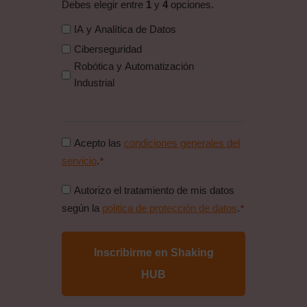
Debes elegir entre
1
y
4
opciones.
IA y Analítica de Datos
Ciberseguridad
Robótica y Automatización
Industrial
Consentimiento
Acepto las
condiciones generales del
condiciones
servicio
.
*
generales
Consentimiento
Autorizo el tratamiento de mis datos
*
politica
según la
politica de protección de datos
.
*
de
proteccion
de
datos
*