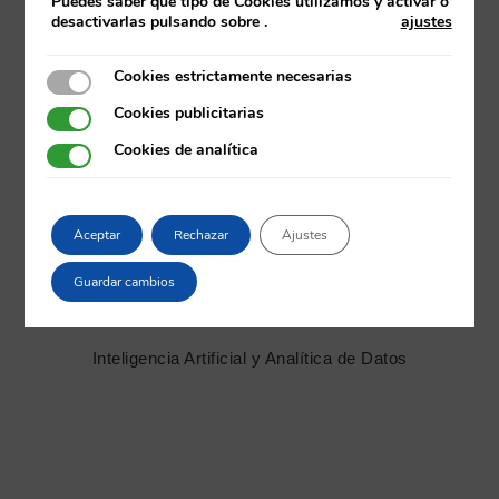
Puedes saber que tipo de Cookies utilizamos y activar o
Mondragon
desactivarlas pulsando sobre
.
ajustes
Unibertsitatea
Cookies estrictamente necesarias
Cookies estrictamente necesarias
Cookies publicitarias
Cookies publicitarias
Cookies de analítica
Cookies de analítica
Aceptar
Rechazar
Ajustes
Guardar cambios
CARLOS CERNUDA GARCÍA
Inteligencia Artificial y Analítica de Datos