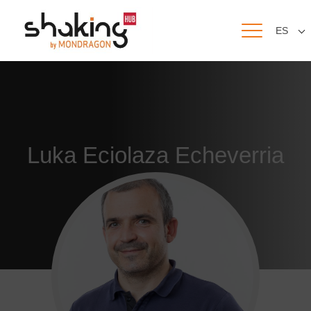
ES
Luka Eciolaza Echeverria