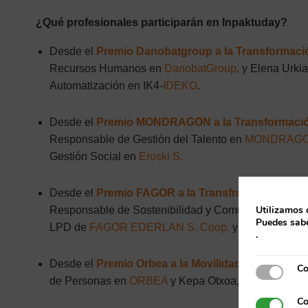
¿Qué profesionales participarán en Inpaktuday?
Desde el
Premio Danobatgroup a la Transformació
Recursos Humanos en
DanobatGroup
, y Elena Urki
Automatización en IK4-
IDEKO
.
Desde el
Premio MONDRAGON a la Transformació
Responsable de Gestión del Talento en
MONDRAGON
Gestión Social en
Eroski S.
Desde el
Premio FAGOR a la Transfromación Ener
Utilizamos 
Responsable de Sostenibilidad y Comunicación de
Puedes sabe
LPD de
FAGOR EDERLAN S. Coop.
y Alaitz Gonzál
.
Desde el
Premio Orbea a la Movilidad Saludable y
Co
Cookies e
de Personas en
ORBEA
y Kepa Otxoa, Ingeniero de
Co
Cookies p