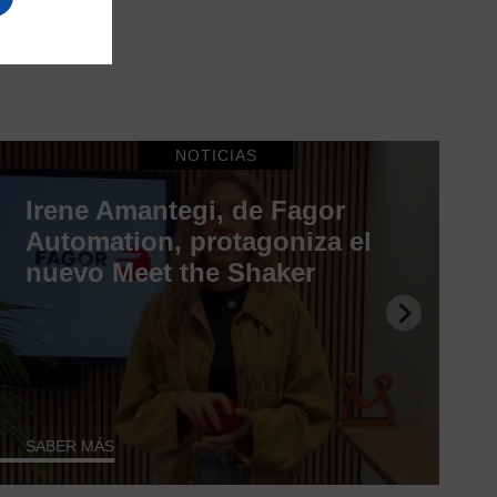
NOTICIAS
Irene Amantegi, de Fagor
Automation, protagoniza el
nuevo Meet the Shaker
SABER MÁS