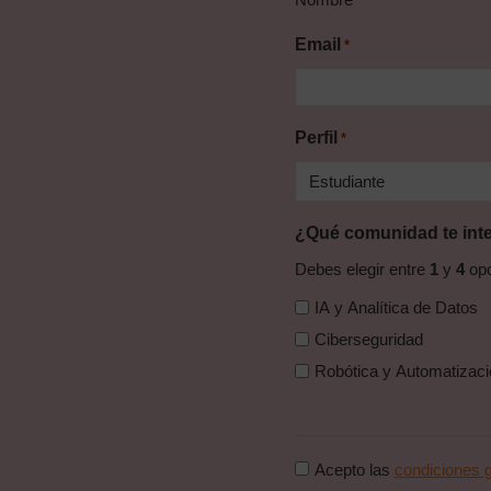
Email
*
Perfil
*
¿Qué comunidad te int
Debes elegir entre
1
y
4
opc
IA y Analítica de Datos
Ciberseguridad
Robótica y Automati
Consentimiento
Acepto las
condiciones g