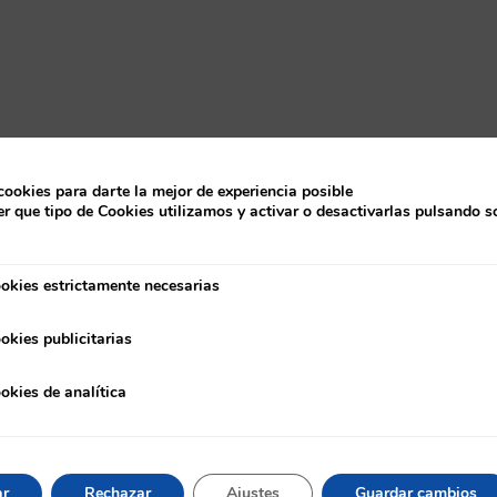
cookies para darte la mejor de experiencia posible
r que tipo de Cookies utilizamos y activar o desactivarlas pulsando s
okies estrictamente necesarias
strictamente necesarias
okies publicitarias
ublicitarias
okies de analítica
e analítica
ar
Rechazar
Ajustes
Guardar cambios