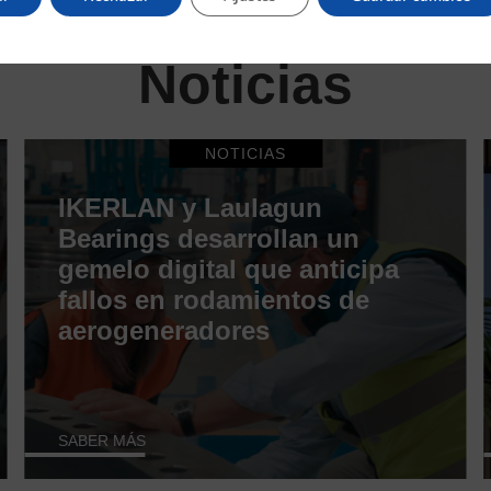
Noticias
NOTICIAS
IKERLAN y Laulagun
Bearings desarrollan un
gemelo digital que anticipa
fallos en rodamientos de
aerogeneradores
SABER MÁS