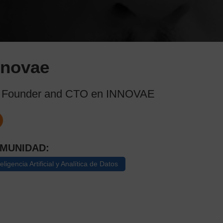
nnovae
 Founder and CTO en INNOVAE
MUNIDAD:
teligencia Artificial y Analítica de Datos