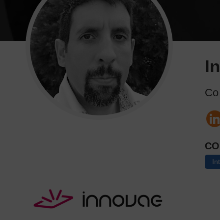
I
Co
CO
In