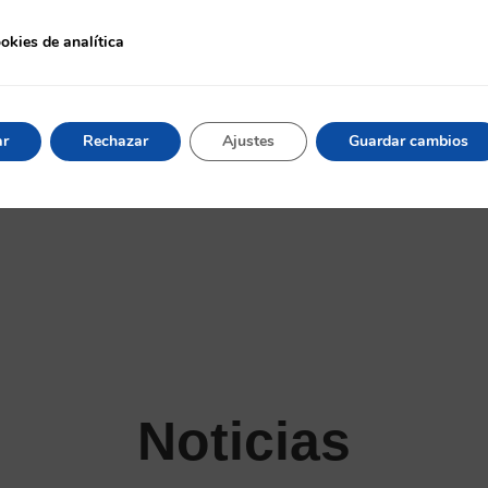
MERINO
Inteligencia Artificial y An
okies de analítica
e analítica
cia Artificial y Analítica de
Datos
Datos
ar
Rechazar
Ajustes
Guardar cambios
Noticias