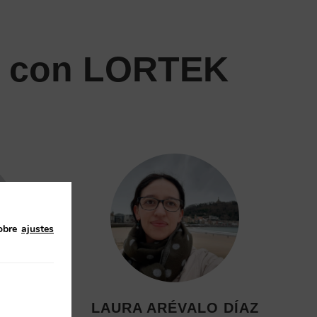
as con LORTEK
obre
ajustes
 LASA
LAURA ARÉVALO DÍAZ