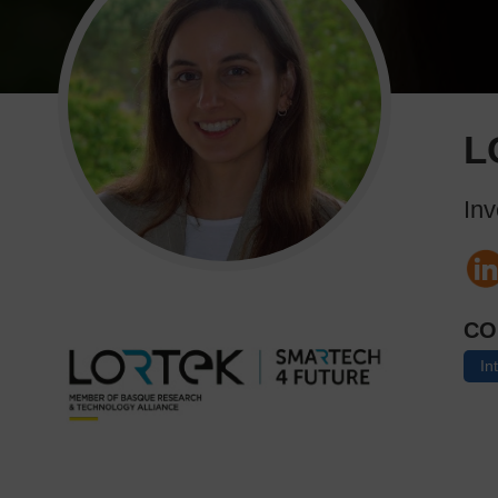
L
Inv
CO
In