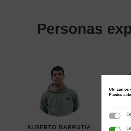
Personas exp
Utilizamos 
Puedes sabe
.
Co
Cookies e
ALBERTO BARRUTIA
AND
Co
Cookies p