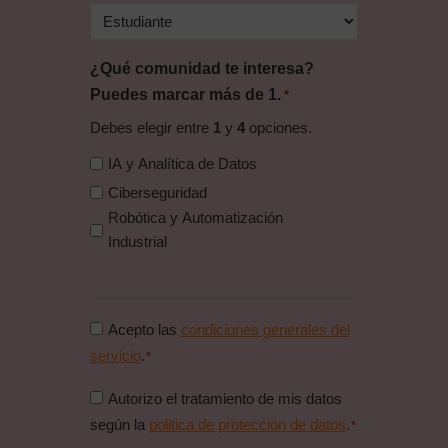
¿Qué comunidad te interesa?
Puedes marcar más de 1.
*
Debes elegir entre
1
y
4
opciones.
IA y Analítica de Datos
Ciberseguridad
Robótica y Automatización
Industrial
Consentimiento
Acepto las
condiciones generales del
condiciones
servicio
.
*
generales
Consentimiento
Autorizo el tratamiento de mis datos
*
politica
según la
politica de protección de datos
.
*
de