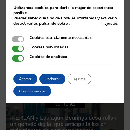
Utilizamos cookies para darte la mejor de experiencia
posible
Puedes saber que tipo de Cookies utilizamos y activar o
desactivarlas pulsando sobre
.
ajustes
Cookies estrictamente necesarias
Cookies estrictamente necesarias
Cookies publicitarias
Cookies publicitarias
Cookies de analítica
Cookies de analítica
Aceptar
Rechazar
Ajustes
Noticias
Guardar cambios
NOTICIAS
IKERLAN y Laulagun Bearings desarrollan
un gemelo digital que anticipa fallos en