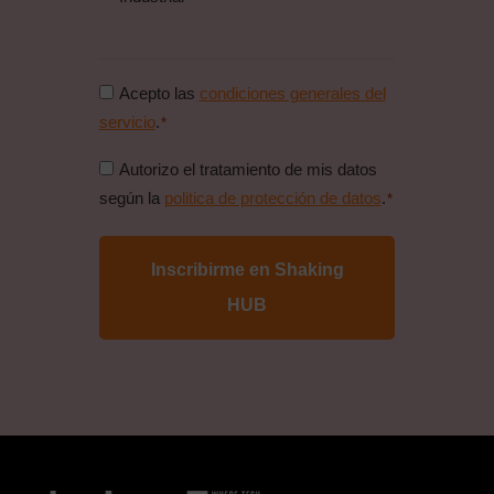
Consentimiento
Acepto las
condiciones generales del
condiciones
servicio
.
*
generales
Consentimiento
Autorizo el tratamiento de mis datos
*
politica
según la
politica de protección de datos
.
*
de
proteccion
de
datos
*