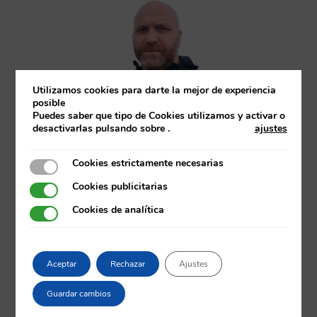
Utilizamos cookies para darte la mejor de experiencia
posible
DAVID CUSTODIO
Puedes saber que tipo de Cookies utilizamos y activar o
desactivarlas pulsando sobre
.
ajustes
Inteligencia Artificial y Analítica de Datos
Cookies estrictamente necesarias
Cookies estrictamente necesarias
Cookies publicitarias
Cookies publicitarias
Cookies de analítica
Cookies de analítica
Aceptar
Rechazar
Ajustes
Guardar cambios