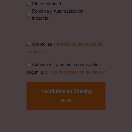
Ciberseguridad
Robótica y Automatización
Industrial
Consentimiento
Acepto las
condiciones generales del
condiciones
servicio
.
*
generales
Consentimiento
Autorizo el tratamiento de mis datos
*
politica
según la
politica de protección de datos
.
*
de
proteccion
de
datos
*