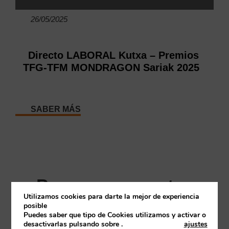
26/05/2025
Directo LABORAL Kutxa – Premios
TFG-TFM MONDRAGON Sariak 2025
SABER MÁS
Personas expertas
Utilizamos cookies para darte la mejor de experiencia
relacionadas con
posible
Puedes saber que tipo de Cookies utilizamos y activar o
LABORAL Kutxa
desactivarlas pulsando sobre
.
ajustes