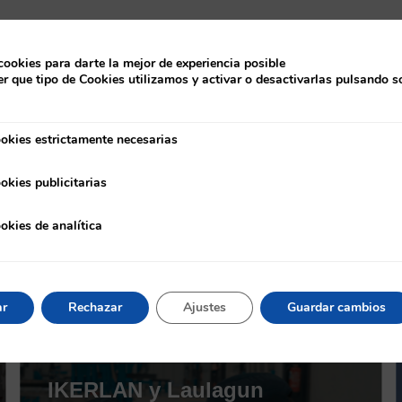
cookies para darte la mejor de experiencia posible
r que tipo de Cookies utilizamos y activar o desactivarlas pulsando s
okies estrictamente necesarias
strictamente necesarias
okies publicitarias
ublicitarias
okies de analítica
e analítica
Noticias
ar
Rechazar
Ajustes
Guardar cambios
NOTICIAS
IKERLAN y Laulagun