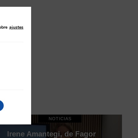
obre
ajustes
NOTICIAS
Irene Amantegi, de Fagor