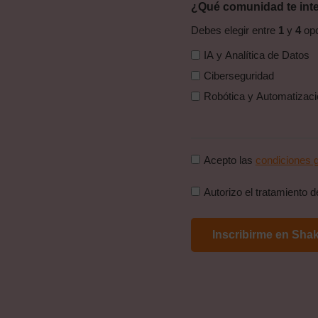
¿Qué comunidad te int
Debes elegir entre
1
y
4
opc
IA y Analítica de Datos
Ciberseguridad
Robótica y Automati
Consentimiento
Acepto las
condiciones g
condiciones
Consentimiento
Autorizo el tratamiento 
generales
politica
*
de
proteccion
de
datos
*