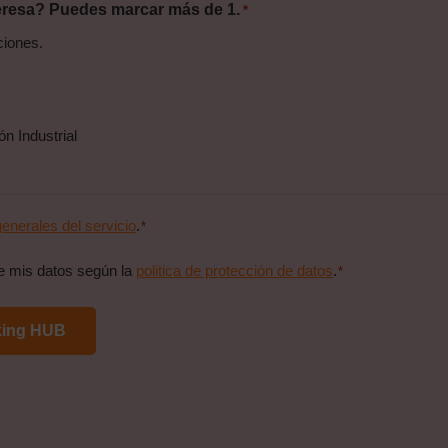
eresa? Puedes marcar más de 1.
*
iones.
zación Industrial
enerales del servicio
.
*
de mis datos según la
politica de protección de datos
.
*