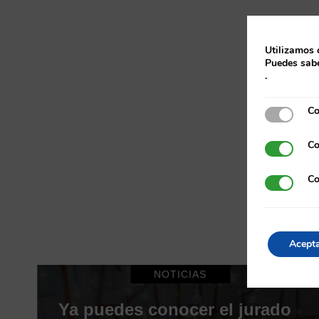
Utilizamos 
Puedes sabe
.
Co
Cookies e
Co
Cookies p
Co
Cookies d
Acept
NOTICIAS
Ya puedes conocer el jurado