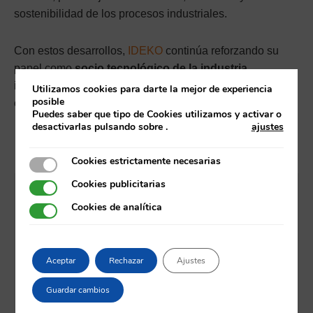
sostenibilidad de los procesos industriales.
Con estos desarrollos,
IDEKO
continúa reforzando su
papel como
socio tecnológico de la industria
,
impulsando procesos de fabricación cada vez más
Utilizamos cookies para darte la mejor de experiencia
posible
eficientes, precisos y sostenibles.
Puedes saber que tipo de Cookies utilizamos y activar o
desactivarlas pulsando sobre
.
ajustes
Cookies estrictamente necesarias
Cookies estrictamente necesarias
Cookies publicitarias
Cookies publicitarias
Cookies de analítica
Cookies de analítica
Empresas relacionadas
Aceptar
Rechazar
Ajustes
Guardar cambios