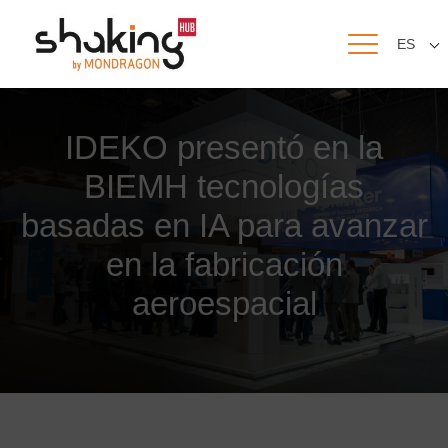
ES
IDEKO presentó en la
BIEMH tecnologías
basadas en IA para avanzar
en la fabricación
aeroespacial