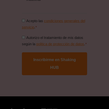
Consentimiento
Acepto las
condiciones generales del
condiciones
servicio
.
*
generales
Consentimiento
Autorizo el tratamiento de mis datos
*
politica
según la
politica de protección de datos
.
*
de
proteccion
de
datos
*