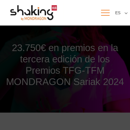
ES
23.750€ en premios en la
tercera edición de los
Premios TFG-TFM
MONDRAGON Sariak 2024