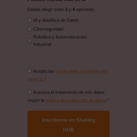
Debes elegir entre
1
y
4
opciones.
IA y Analítica de Datos
Ciberseguridad
Robótica y Automatización
Industrial
Consentimiento
Acepto las
condiciones generales del
condiciones
servicio
.
*
generales
Consentimiento
Autorizo el tratamiento de mis datos
*
politica
según la
politica de protección de datos
.
*
de
proteccion
de
datos