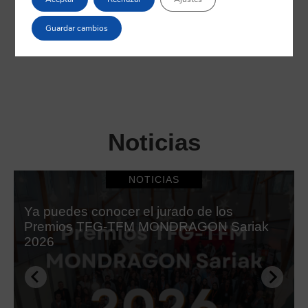
Guardar cambios
Noticias
NOTICIAS
Ya puedes conocer el jurado de los
Premios TFG-TFM MONDRAGON Sariak
2026