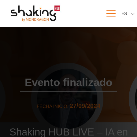
ES
Evento finalizado
27/09/2024
FECHA INICIO:
Shaking HUB LIVE – IA en