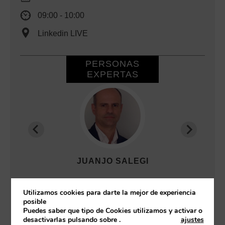
09:00
10:00
Linkedin LIVE
PERSONAS
EXPERTAS
JUANJO SALEGI
Utilizamos cookies para darte la mejor de experiencia
SECTORES:
posible
Puedes saber que tipo de Cookies utilizamos y activar o
Recursos Humanos
desactivarlas pulsando sobre
.
ajustes