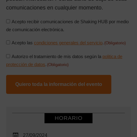
comunicaciones en cualquier momento.
Consentimiento
Acepto recibir comunicaciones de Shaking HUB por medio
comunicaciones
de comunicación electrónica.
Consentimiento
Acepto las
condiciones generales del servicio
.
(Obligatorio)
condiciones
Consentimiento
Autorizo el tratamiento de mis datos según la
politica de
generales
politica
protección de datos
.
(Obligatorio)
(Obligatorio)
de
proteccion
de
datos
(Obligatorio)
HORARIO
27/09/2024