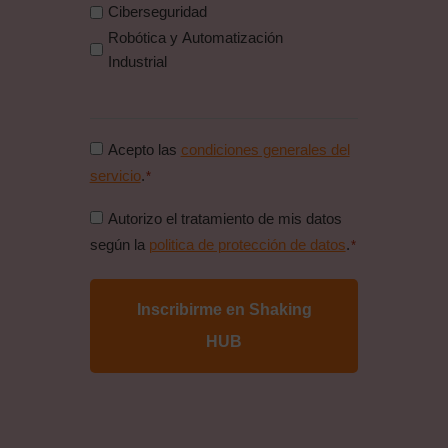
Ciberseguridad
Robótica y Automatización
Industrial
Consentimiento
Acepto las
condiciones generales del
condiciones
servicio
.
*
generales
Consentimiento
Autorizo el tratamiento de mis datos
*
politica
según la
politica de protección de datos
.
*
de
proteccion
de
datos
*