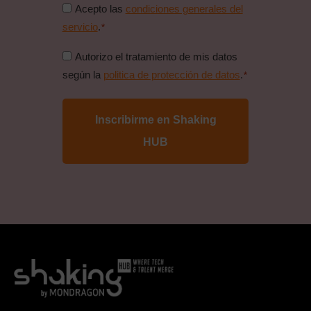
Consentimiento
Acepto las
condiciones generales del
condiciones
servicio
.
*
generales
Consentimiento
Autorizo el tratamiento de mis datos
*
politica
según la
politica de protección de datos
.
*
de
proteccion
de
datos
*