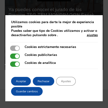
Ya puedes conocer el jurado de los
Premios TFG-TFM MONDRAGON Sariak
2026
Utilizamos cookies para darte la mejor de experiencia
posible
Puedes saber que tipo de Cookies utilizamos y activar o
desactivarlas pulsando sobre
.
ajustes
Cookies estrictamente necesarias
Cookies estrictamente necesarias
Cookies publicitarias
Cookies publicitarias
SABER MÁS
Cookies de analítica
Cookies de analítica
Aceptar
Rechazar
Ajustes
Guardar cambios