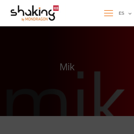
ES
Mik