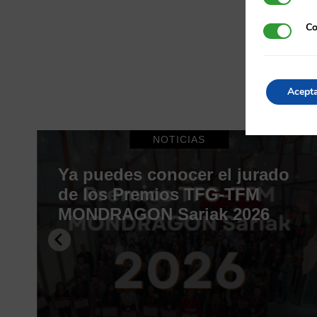
Co
Cookies d
Acept
NOTICIAS
Ya puedes conocer el jurado
o
de los Premios TFG-TFM
MONDRAGON Sariak 2026