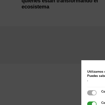
quienes están transformando el
ecosistema
Utilizamos 
Puedes sabe
.
Co
Cookies e
Co
Cookies p