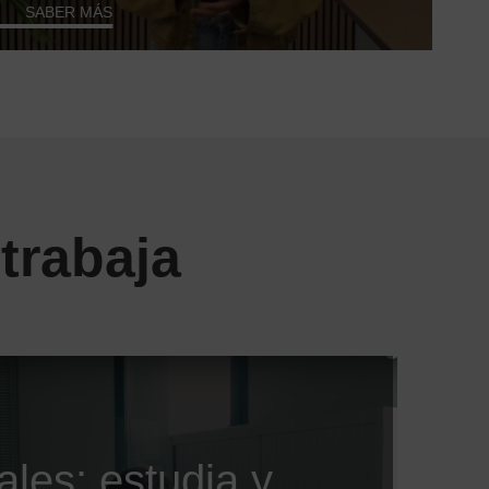
SABER MÁS
 trabaja
ales: estudia y