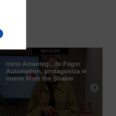
NOTICIAS
Irene Amantegi, de Fagor
Automation, protagoniza el
nuevo Meet the Shaker