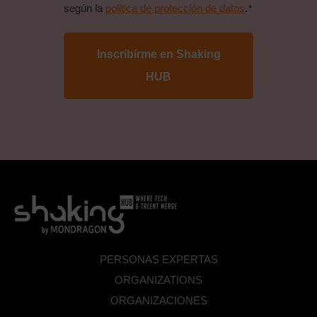
politica
según la
politica de protección de datos
.
*
de
proteccion
de
datos
*
PERSONAS EXPERTAS
ORGANIZATIONS
ORGANIZACIONES