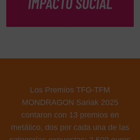
Los Premios TFG-TFM
MONDRAGON Sariak 2025
contaron con 13 premios en
metálico, dos por cada una de las
categorías expuestas: 2.500 euros