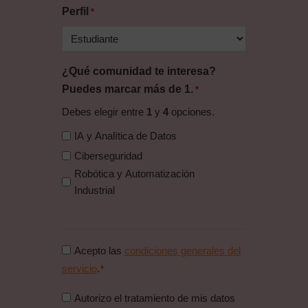
Perfil
*
¿Qué comunidad te interesa?
Puedes marcar más de 1.
*
Debes elegir entre
1
y
4
opciones.
IA y Analítica de Datos
Ciberseguridad
Robótica y Automatización
Industrial
Consentimiento
Acepto las
condiciones generales del
condiciones
servicio
.
*
generales
Consentimiento
Autorizo el tratamiento de mis datos
*