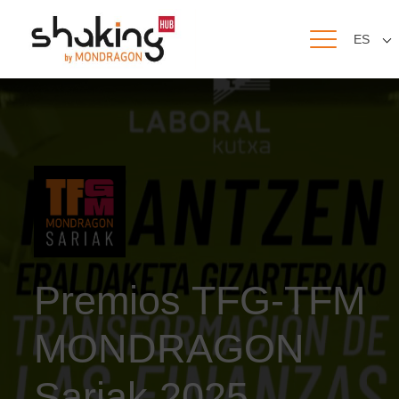
ES
Premios TFG-TFM
MONDRAGON
Sariak 2025