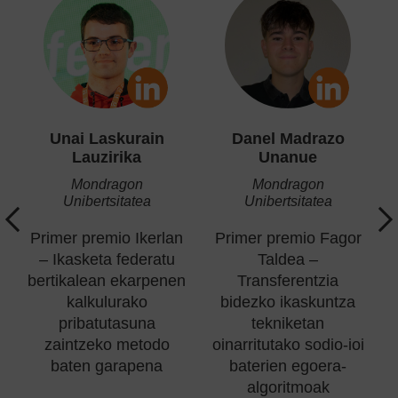
Unai Laskurain
Danel Madrazo
Lauzirika
Unanue
Mondragon
Mondragon
Unibertsitatea
Unibertsitatea
Primer premio Ikerlan
Primer premio Fagor
– Ikasketa federatu
Taldea –
bertikalean ekarpenen
Transferentzia
kalkulurako
bidezko ikaskuntza
V
pribatutasuna
tekniketan
zaintzeko metodo
oinarritutako sodio-ioi
baten garapena
baterien egoera-
algoritmoak