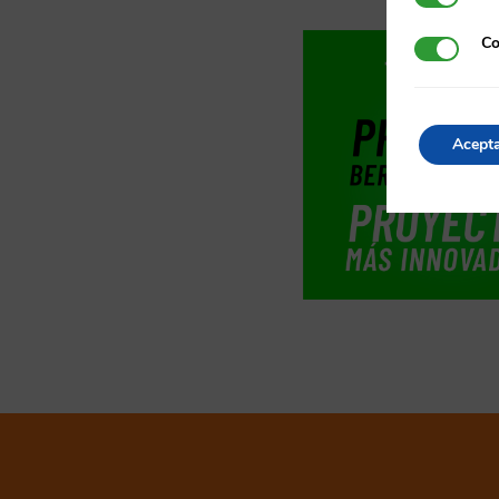
Co
Cookies d
Acept