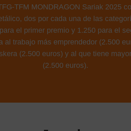
 TFG-TFM MONDRAGON Sariak 2025 con
tálico, dos por cada una de las categor
para el primer premio y 1.250 para el se
a al trabajo más emprendedor (2.500 eur
skera (2.500 euros) y al que tiene mayor
(2.500 euros).