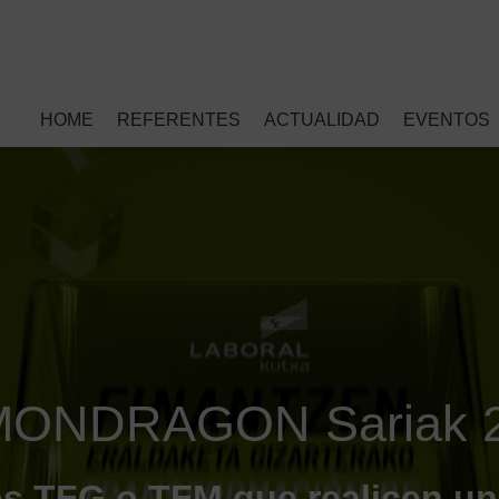
HOME
REFERENTES
ACTUALIDAD
EVENTOS
MONDRAGON Sariak 
os TFG o TFM que realicen una