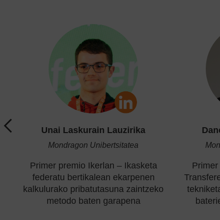
Unai Laskurain Lauzirika
Dan
Mondragon Unibertsitatea
Mon
–
Primer premio Ikerlan – Ikasketa
Primer
federatu bertikalean ekarpenen
Transfer
kalkulurako pribatutasuna zaintzeko
tekniket
de
metodo baten garapena
bateri