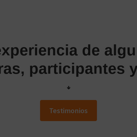
experiencia de alg
as, participantes y
🢃
Testimonios