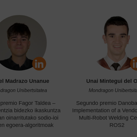
el Madrazo Unanue
Unai Mintegui del 
dragon Unibertsitatea
Mondragon Unibertsit
 premio Fagor Taldea –
Segundo premio Danoba
entzia bidezko ikaskuntza
Implementation of a Vendo
an oinarritutako sodio-ioi
Multi-Robot Welding Ce
en egoera-algoritmoak
ROS2