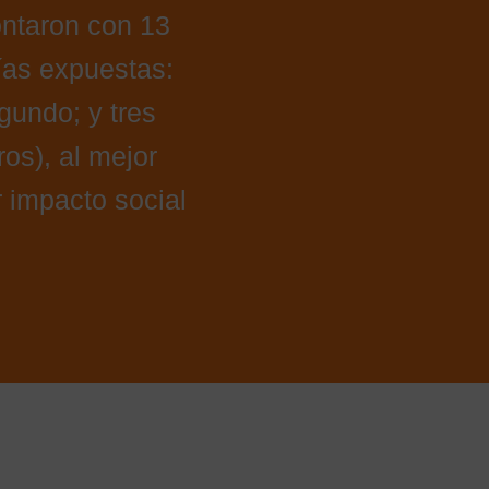
taron con 13
ías expuestas:
gundo; y tres
os), al mejor
 impacto social