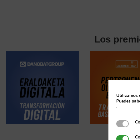
Los premi
Utilizamos 
Puedes sabe
.
Co
Cookies e
Co
Cookies p