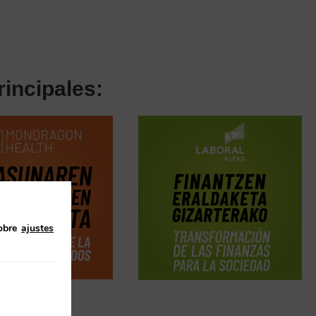
incipales:
obre
ajustes