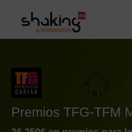
Premios TFG-TFM 
26.250€ en premios para l