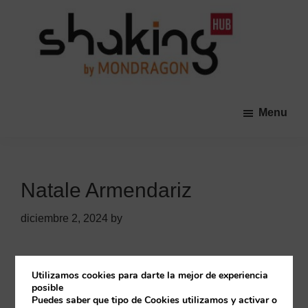
Skip
Skip
to
to
main
primary
content
sidebar
Shaking
Una
HUB
comunidad
Menu
abierta
promovida
por
las
Natale Armendariz
Cooperativas
de
diciembre 2, 2024
by
MONDRAGON
que
tiene
Primary
Utilizamos cookies para darte la mejor de experiencia
Buscar
como
posible
Sidebar
Puedes saber que tipo de Cookies utilizamos y activar o
objetivo
Buscar