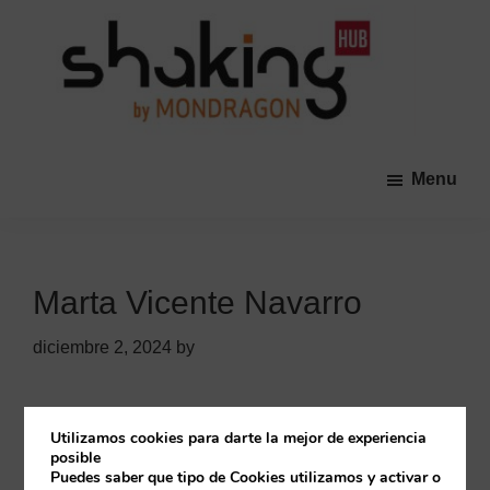
Skip
Skip
to
to
main
primary
content
sidebar
Shaking
Una
HUB
comunidad
Menu
abierta
promovida
por
las
Marta Vicente Navarro
Cooperativas
de
diciembre 2, 2024
by
MONDRAGON
que
tiene
Primary
Utilizamos cookies para darte la mejor de experiencia
Buscar
como
posible
Sidebar
Puedes saber que tipo de Cookies utilizamos y activar o
objetivo
Buscar