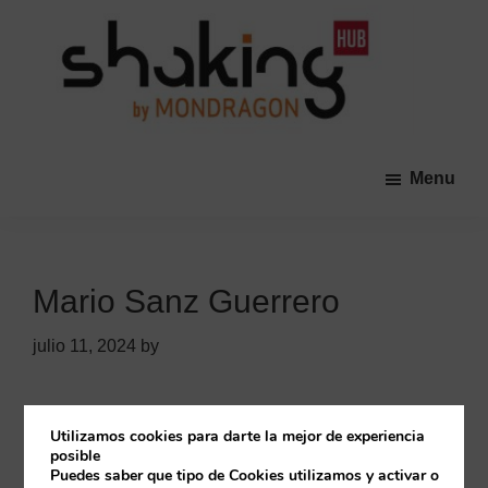
Skip
Skip
to
to
main
primary
content
sidebar
Shaking
Una
HUB
comunidad
Menu
abierta
promovida
por
las
Mario Sanz Guerrero
Cooperativas
de
julio 11, 2024
by
MONDRAGON
que
tiene
Primary
Utilizamos cookies para darte la mejor de experiencia
Buscar
como
posible
Sidebar
Puedes saber que tipo de Cookies utilizamos y activar o
objetivo
Buscar