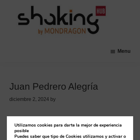
Skip
Skip
to
to
main
primary
content
sidebar
Shaking
Una
HUB
comunidad
Menu
abierta
promovida
por
las
Juan Pedrero Alegría
Cooperativas
de
diciembre 2, 2024
by
MONDRAGON
que
tiene
Primary
Utilizamos cookies para darte la mejor de experiencia
Buscar
como
posible
Sidebar
Puedes saber que tipo de Cookies utilizamos y activar o
objetivo
Buscar